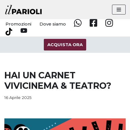
Vai
al
Promozioni
Dove siamo
Whatsapp
Facebook
Instagram
contenuto
YouTube
Tik
Tok
ACQUISTA ORA
HAI UN CARNET
VIVICINEMA & TEATRO?
16 Aprile 2025