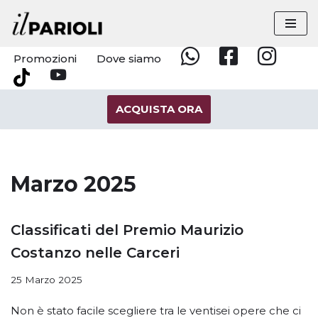
Vai
al
Promozioni
Dove siamo
Whatsapp
Facebook
Instagram
contenuto
YouTube
Tik
Tok
ACQUISTA ORA
Marzo 2025
Classificati del Premio Maurizio
Costanzo nelle Carceri
25 Marzo 2025
Non è stato facile scegliere tra le ventisei opere che ci