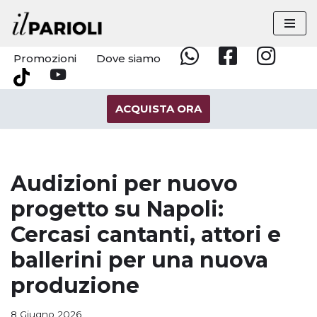
Vai
al
Promozioni
Dove siamo
Whatsapp
Facebook
Instagram
contenuto
YouTube
Tik
Tok
ACQUISTA ORA
Audizioni per nuovo
progetto su Napoli:
Cercasi cantanti, attori e
ballerini per una nuova
produzione
8 Giugno 2026