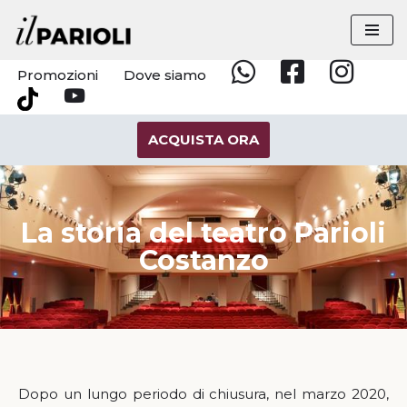
Vai
al
Promozioni
Dove siamo
Whatsapp
Facebook
Instagram
contenuto
YouTube
Tik
Tok
ACQUISTA ORA
La storia del teatro Parioli
Costanzo
Dopo un lungo periodo di chiusura, nel marzo 2020,