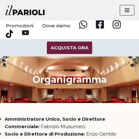
Vai
al
Promozioni
Dove siamo
Whatsapp
Facebook
Instagram
contenuto
YouTube
Tik
Tok
ACQUISTA ORA
Organigramma
Amministratore Unico, Socio e Direttore
Commerciale:
Fabrizio Musumeci
Socio e Direttore di Produzione:
Enzo Gentile