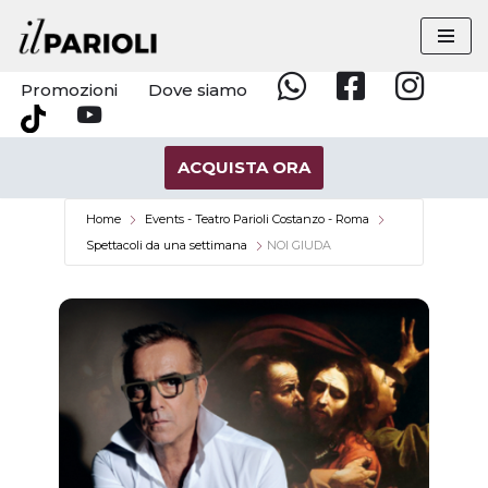
Vai
al
Promozioni
Dove siamo
Whatsapp
Facebook
Instagram
contenuto
YouTube
Tik
Tok
ACQUISTA ORA
Home
Events - Teatro Parioli Costanzo - Roma
Spettacoli da una settimana
NOI GIUDA