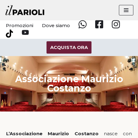
Vai
al
Promozioni
Dove siamo
Whatsapp
Facebook
Instagram
contenuto
YouTube
Tik
Tok
ACQUISTA ORA
Associazione Maurizio
Costanzo
L’Associazione Maurizio Costanzo
nasce con