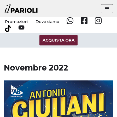
Vai
al
Promozioni
Dove siamo
Whatsapp
Facebook
Instagram
contenuto
YouTube
Tik
Tok
ACQUISTA ORA
Novembre 2022