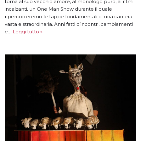
torna al suo vecchio amore, al monologo puro, ai ritmi
incalzanti, un One Man Show durante il quale
ripercorreremo le tappe fondamentali di una carriera
vasta e straordinaria. Anni fatti d’incontri, cambiamenti
e…
Leggi tutto »