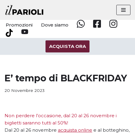
Vai
al
Promozioni
Dove siamo
Whatsapp
Facebook
Instagram
contenuto
YouTube
Tik
Tok
ACQUISTA ORA
E’ tempo di BLACKFRIDAY
20 Novembre 2023
Non perdere l’occasione, dal 20 al 26 novembre i
biglietti saranno tutti al 50%!
Dal 20 al 26 novembre
acquista online
e al botteghino,