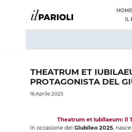
HOM
Vai
IL
al
contenuto
THEATRUM ET IUBILAEU
PROTAGONISTA DEL GI
16 Aprile 2025
Theatrum et Iubilaeum: il 
In occasione del
Giubileo 2025
, nasc