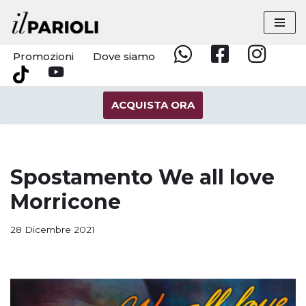
Vai
al
Promozioni
Dove siamo
Whatsapp
Facebook
Instagram
contenuto
YouTube
Tik
Tok
ACQUISTA ORA
Spostamento We all love
Morricone
28 Dicembre 2021