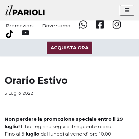
Vai
al
Promozioni
Dove siamo
Whatsapp
Facebook
Instagram
contenuto
YouTube
Tik
Tok
ACQUISTA ORA
Orario Estivo
5 Luglio 2022
Non perdere la promozione speciale entro il 29
luglio!
Il botteghino seguirà il seguente orario:
Fino al
9 luglio
dal lunedì al venerdì ore 10.00–