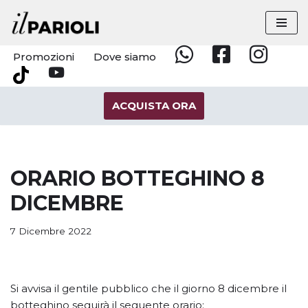
Vai
al
Promozioni
Dove siamo
Whatsapp
Facebook
Instagram
contenuto
YouTube
Tik
Tok
ACQUISTA ORA
ORARIO BOTTEGHINO 8
DICEMBRE
7 Dicembre 2022
Si avvisa il gentile pubblico che il giorno 8 dicembre il
botteghino seguirà il seguente orario: