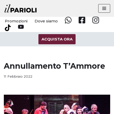
Vai
al
Promozioni
Dove siamo
Whatsapp
Facebook
Instagram
contenuto
YouTube
Tik
Tok
ACQUISTA ORA
Annullamento T’Ammore
11 Febbraio 2022