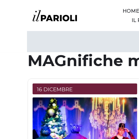
HOM
Vai
IL
al
contenuto
MAGnifiche 
16 DICEMBRE