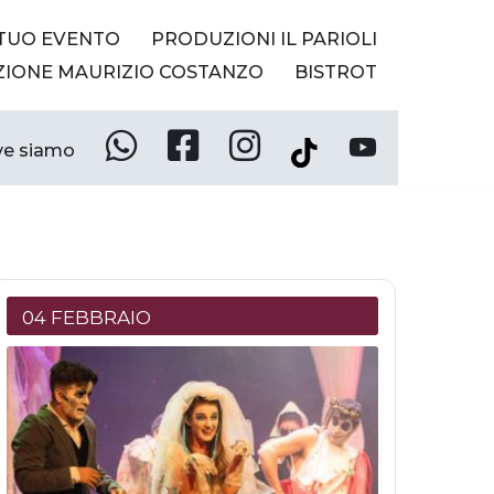
 TUO EVENTO
PRODUZIONI IL PARIOLI
ZIONE MAURIZIO COSTANZO
BISTROT
e siamo
Whatsapp
Facebook
Instagram
YouTube
Tik
Tok
04 FEBBRAIO