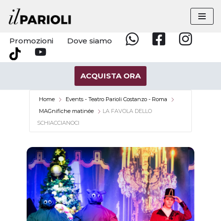
Vai
al
Promozioni
Dove siamo
Whatsapp
Facebook
Instagram
contenuto
YouTube
Tik
Tok
ACQUISTA ORA
Home
Events - Teatro Parioli Costanzo - Roma
MAGnifiche matinée
LA FAVOLA DELLO
SCHIACCIANOCI