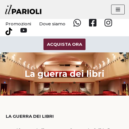
Vai
al
Promozioni
Dove siamo
Whatsapp
Facebook
Instagram
contenuto
YouTube
Tik
Tok
ACQUISTA ORA
La guerra dei libri
LA GUERRA DEI LIBRI