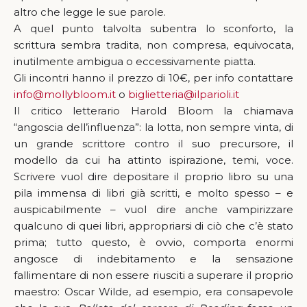
altro che legge le sue parole.
A quel punto talvolta subentra lo sconforto, la
scrittura sembra tradita, non compresa, equivocata,
inutilmente ambigua o eccessivamente piatta.
Gli incontri hanno il prezzo di 10€, per info contattare
info@mollybloom.it
o
biglietteria@ilparioli.it
Il critico letterario Harold Bloom la chiamava
“angoscia dell’influenza”: la lotta, non sempre vinta, di
un grande scrittore contro il suo precursore, il
modello da cui ha attinto ispirazione, temi, voce.
Scrivere vuol dire depositare il proprio libro su una
pila immensa di libri già scritti, e molto spesso – e
auspicabilmente – vuol dire anche vampirizzare
qualcuno di quei libri, appropriarsi di ciò che c’è stato
prima; tutto questo, è ovvio, comporta enormi
angosce di indebitamento e la sensazione
fallimentare di non essere riusciti a superare il proprio
maestro: Oscar Wilde, ad esempio, era consapevole