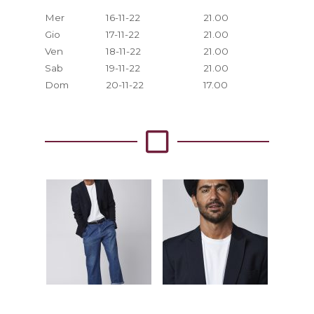
Mer
16-11-22
21.00
Gio
17-11-22
21.00
Ven
18-11-22
21.00
Sab
19-11-22
21.00
Dom
20-11-22
17.00