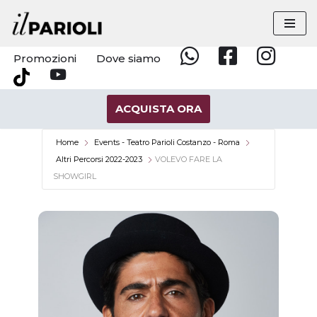
Vai
al
Promozioni
Dove siamo
Whatsapp
Facebook
Instagram
contenuto
YouTube
Tik
Tok
ACQUISTA ORA
Home
Events - Teatro Parioli Costanzo - Roma
Altri Percorsi 2022-2023
VOLEVO FARE LA
SHOWGIRL