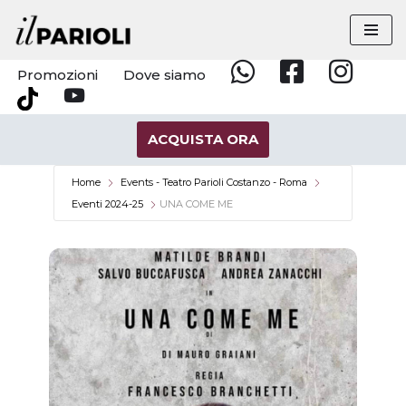
Vai
al
Promozioni
Dove siamo
Whatsapp
Facebook
Instagram
contenuto
YouTube
Tik
Tok
ACQUISTA ORA
Home
Events - Teatro Parioli Costanzo - Roma
Eventi 2024-25
UNA COME ME