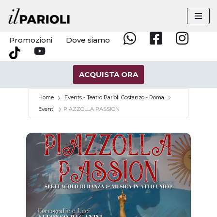
Vai
al
Promozioni
Dove siamo
Whatsapp
Facebook
Instagram
contenuto
YouTube
Tik
Tok
ACQUISTA ORA
Home
Events - Teatro Parioli Costanzo - Roma
Eventi
PIAZZOLLA PASSION