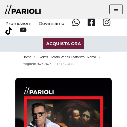
Vai
al
Promozioni
Dove siamo
Whatsapp
Facebook
Instagram
contenuto
YouTube
Tik
Tok
ACQUISTA ORA
Home
Events - Teatro Parioli Costanzo - Roma
Stagione 2023-2024
NOI GIUDA