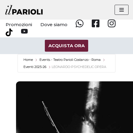
Vai
al
Promozioni
Dove siamo
Whatsapp
Facebook
Instagram
contenuto
YouTube
Tik
Tok
ACQUISTA ORA
Home
Events - Teatro Parioli Costanzo - Roma
Eventi 2025-26
LEONARDO-PSYCHEDELIC OPERA