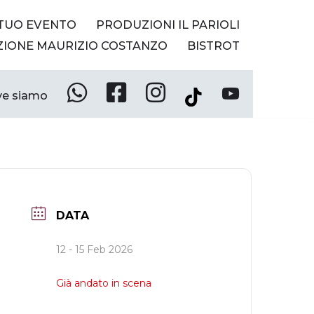
 TUO EVENTO
PRODUZIONI IL PARIOLI
ZIONE MAURIZIO COSTANZO
BISTROT
e siamo
Whatsapp
Facebook
Instagram
YouTube
Tik
Tok
DATA
12 - 15 Feb 2026
Già andato in scena