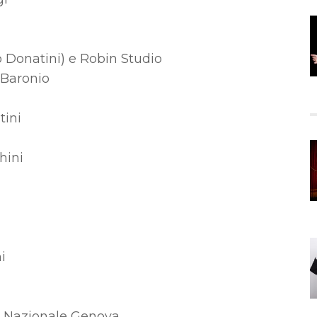
 Donatini) e Robin Studio
 Baronio
tini
hini
i
o Nazionale Genova