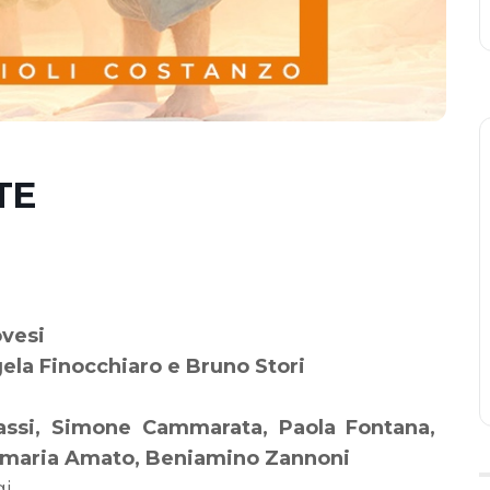
TE
vesi
la Finocchiaro e Bruno Stori
assi, Simone Cammarata, Paola Fontana,
tamaria Amato, Beniamino Zannoni
gi