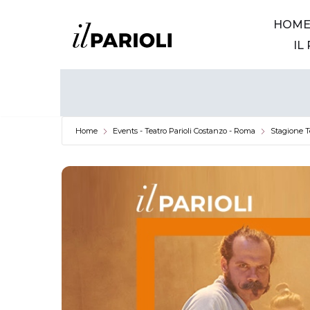
HOM
Vai
IL
al
contenuto
Home
Events - Teatro Parioli Costanzo - Roma
Stagione T