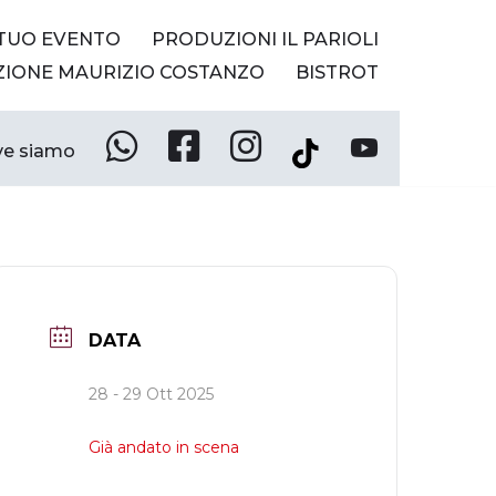
 TUO EVENTO
PRODUZIONI IL PARIOLI
ZIONE MAURIZIO COSTANZO
BISTROT
e siamo
Whatsapp
Facebook
Instagram
YouTube
Tik
Tok
DATA
28 - 29 Ott 2025
Già andato in scena