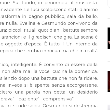
rrone. Sul fondo, in penombra, il musicista:
nvadente. Le luci scolpiscono stati d’animo
trasforma in bagno pubblico, sala da ballo,
re nulla. Evelina e Gesmundo convivono da
ura: piccoli rituali quotidiani, battute sempre
arancioni e il giradischi che gira. La scena è
e oggetto d’epoca. È tutto lì. Un interno da
n’epoca che sembra innocua ma che in realtà
o, intelligente. È convinto di essere dalla
a, non alza mai la voce, cucina la domenica.
silenzio dopo una battuta che non fa ridere.
na invece si è spenta senza accorgersene.
dietro: una parola non detta, un desiderio
“brava”, “paziente”, “comprensiva”.
: ci si ride sopra. Gesmundo si destreggia