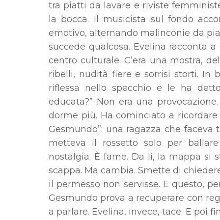
tra piatti da lavare e riviste femminis
la bocca. Il musicista sul fondo a
emotivo, alternando malinconie da piano
succede qualcosa. Evelina racconta a
centro culturale. C’era una mostra, del
ribelli, nudità fiere e sorrisi storti.
riflessa nello specchio e le ha detto
educata?” Non era una provocazione.
dorme più. Ha cominciato a ricordare
Gesmundo”: una ragazza che faceva tea
metteva il rossetto solo per balla
nostalgia. È fame. Da lì, la mappa si 
scappa. Ma cambia. Smette di chieder
il permesso non servisse. E questo, pe
Gesmundo prova a recuperare con regal
a parlare. Evelina, invece, tace. E poi