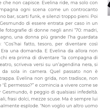
te che non capisce. Evelina ride, ma solo con
ccompagna ogni scena come un controcanto
 bar, scarti funk, e silenzi troppo pieni. Poi
 Gesmundo di essere entrata per caso in un
le fotografie di donne negli anni ’70: madri,
 In bagno, una donna più grande l’ha guardata
: “Cos’hai fatto, tesoro, per diventare così
 Era una domanda. E Evelina da allora non
 chi era prima di diventare “la compagna di
tro, scriveva versi su un’agendina nera, si
re da sola in camera. Quel passato non è
strappa. Evelina non grida, non tradisce, non
e “È permesso?” e comincia a vivere come se
r Gesmundo, è peggio di qualsiasi infedeltà.
i, frasi dolci, mezze scuse. Ma è sempre lui
 finalmente esplode. “Non voglio un altro uomo