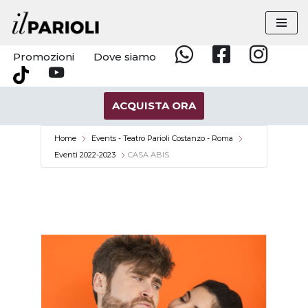
Vai
al
Promozioni
Dove siamo
Whatsapp
Facebook
Instagram
contenuto
YouTube
Tik
Tok
ACQUISTA ORA
Home
Events - Teatro Parioli Costanzo - Roma
Eventi 2022-2023
CASA ABIS