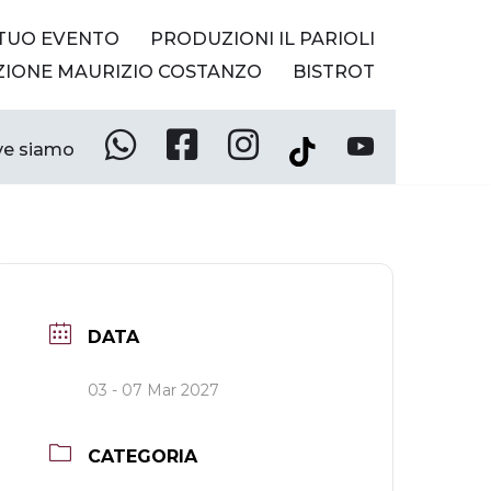
 TUO EVENTO
PRODUZIONI IL PARIOLI
ZIONE MAURIZIO COSTANZO
BISTROT
e siamo
Whatsapp
Facebook
Instagram
YouTube
Tik
Tok
DATA
03 - 07 Mar 2027
CATEGORIA