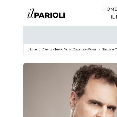
HOM
Vai
IL
al
contenuto
Home
Events - Teatro Parioli Costanzo - Roma
Stagione T