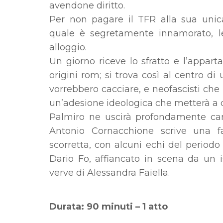
avendone diritto.
Per non pagare il TFR alla sua uni
quale è segretamente innamorato, le
alloggio.
Un giorno riceve lo sfratto e l’appa
origini rom; si trova così al centro di 
vorrebbero cacciare, e neofascisti ch
un’adesione ideologica che metterà a d
Palmiro ne uscirà profondamente ca
Antonio Cornacchione scrive una fa
scorretta, con alcuni echi del period
Dario Fo, affiancato in scena da un is
verve di Alessandra Faiella.
Durata: 90 minuti – 1 atto