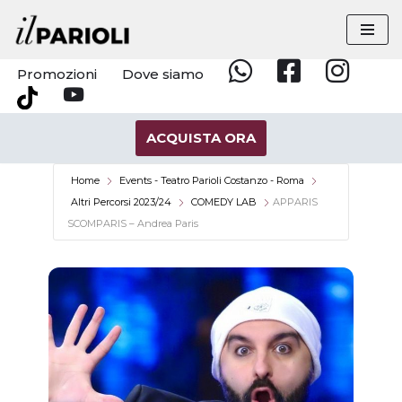
Vai
al
Promozioni
Dove siamo
Whatsapp
Facebook
Instagram
contenuto
YouTube
Tik
Tok
ACQUISTA ORA
Home
Events - Teatro Parioli Costanzo - Roma
Altri Percorsi 2023/24
COMEDY LAB
APPARIS
SCOMPARIS – Andrea Paris